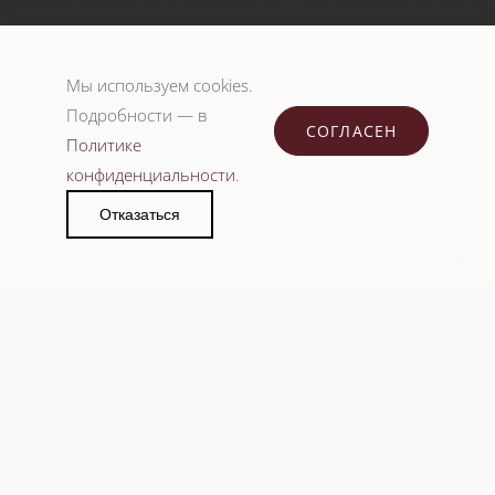
Мы используем cookies.
Подробности — в
СОГЛАСЕН
Политике
Клиника эстетической медицины
конфиденциальности
.
TELEGRAM
WHATSAPP
Отказаться
НАВИГАЦИЯ
О клинике
Услуги и цены
Специалисты
Оборудование
Препараты