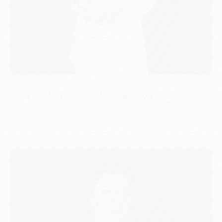
Герасимчук Елена Тимофеевна
Косметолог-эстетист