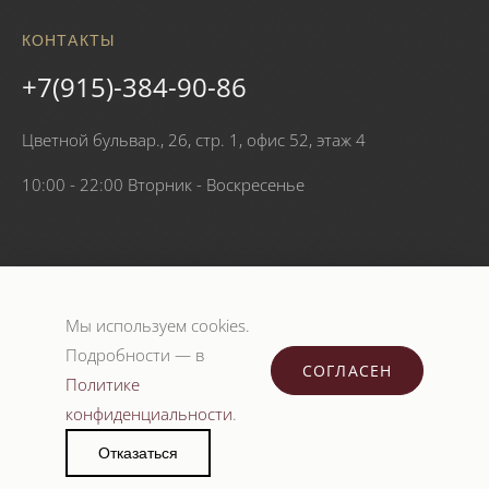
КОНТАКТЫ
+7(915)-384-90-86
Цветной бульвар., 26, стр. 1, офис 52, этаж 4
10:00 - 22:00 Вторник - Воскресенье
Мы используем cookies.
Подробности — в
© 2026 КЛИНИКА САВУАР. Все права защищены.
СОГЛАСЕН
Политике
Информация на сайте носит ознакомительный характер и не
конфиденциальности
.
является публичной офертой.
Лицензия Л041-01137-77/01121256
Отказаться
Политика конфиденциальности