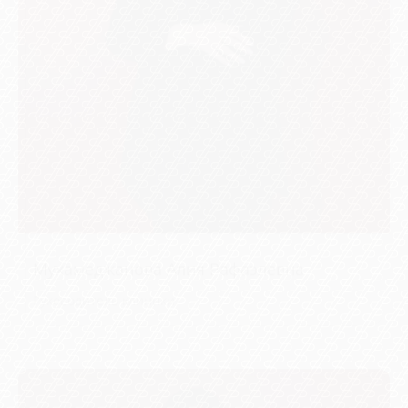
Мухамеджанова Алия Рафаэлевна
Руководитель клиники