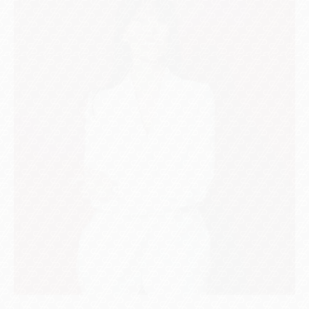
Искужина Диана Азаматовна